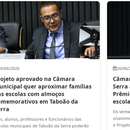
26/06/2026
26/06/
rojeto aprovado na Câmara
Câmar
unicipal quer aproximar famílias
Serra 
as escolas com almoços
Prêmio
omemorativos em Taboão da
escol
erra
Os verea
unanimid
is, alunos, professores e funcionários das
o Projet
colas municipais de Taboão da Serra poderão