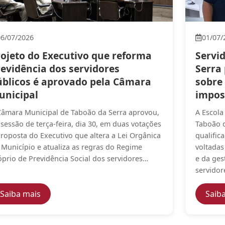
06/07/2026
01/07/
rojeto do Executivo que reforma
Servi
revidência dos servidores
Serra
úblicos é aprovado pela Câmara
sobre
unicipal
impos
Câmara Municipal de Taboão da Serra aprovou,
A Escola
 sessão de terça-feira, dia 30, em duas votações
Taboão 
proposta do Executivo que altera a Lei Orgânica
qualific
 Município e atualiza as regras do Regime
voltadas
óprio de Previdência Social dos servidores…
e da ges
servidor
2027 em sessões extraordinárias
— Projeto do Executivo que reforma Previdência
Saiba mais
Saib