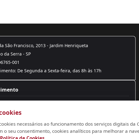
a São Francisco, 2013 - Jardim Henriqueta
 da Serra - SP
06765-001
mento: De Segunda a Sexta-feira, das 8h às 17h
dimento
4788-9300
cookies
to@camarataboao.sp.gov.br
oria@camarataboao.sp.gov.br
za cookies necessários ao funcionamento dos serviços digitais d
m o seu consentimento, cookies analíticos para melhorar a nav
Política de Cookies
.