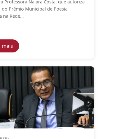
a Professora Najara Costa, que autoriza
o do Prêmio Municipal de Poesia
ca na Rede…
 meio ambiente e proteção animal
aproximar famílias das escolas com almoços comemorativo
— Câmara Municipal de Taboão da Serra aprova projet
a mais
2026