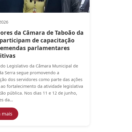
2026
dores da Câmara de Taboão da
 participam de capacitação
 emendas parlamentares
itivas
 do Legislativo da Câmara Municipal de
da Serra segue promovendo a
ação dos servidores como parte das ações
 ao fortalecimento da atividade legislativa
tão pública. Nos dias 11 e 12 de junho,
es da…
 dos servidores públicos é aprovado pela Câmara Municipa
— Servidores da Câmara de Taboão da Serra particip
a mais