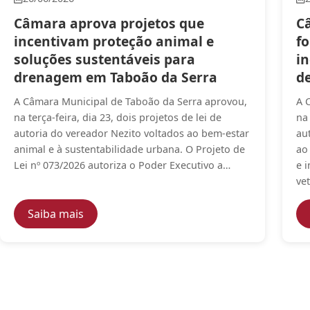
Câmara aprova projetos que
C
incentivam proteção animal e
f
soluções sustentáveis para
i
drenagem em Taboão da Serra
de
A Câmara Municipal de Taboão da Serra aprovou,
A 
na terça-feira, dia 23, dois projetos de lei de
na 
autoria do vereador Nezito voltados ao bem-estar
au
animal e à sustentabilidade urbana. O Projeto de
ao
Lei nº 073/2026 autoriza o Poder Executivo a…
e 
ve
— Câmara aprova projetos que incentivam 
Saiba mais