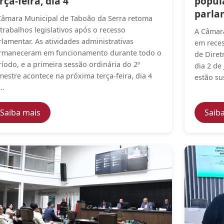
rça-feira, dia 4
popul
parla
Câmara Municipal de Taboão da Serra retoma
 trabalhos legislativos após o recesso
A Câmara
rlamentar. As atividades administrativas
em reces
rmaneceram em funcionamento durante todo o
de Diret
ríodo, e a primeira sessão ordinária do 2º
dia 2 de 
mestre acontece na próxima terça-feira, dia 4
estão su
…
a participam de capacitação sobre emendas impositivas n
— Câmara de Taboão da Serra retoma sessões legi
Saiba mais
Saib