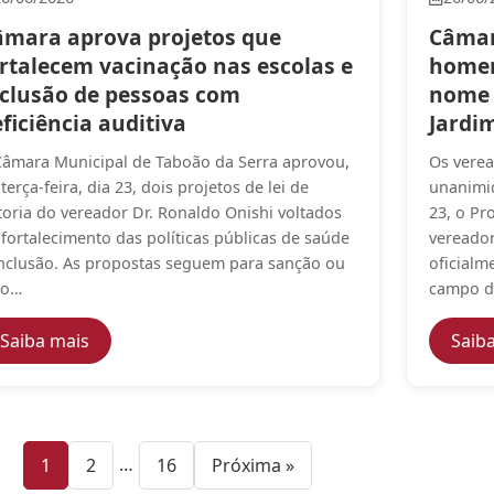
âmara aprova projetos que
Câmar
ortalecem vacinação nas escolas e
homen
nclusão de pessoas com
nome 
ficiência auditiva
Jardi
Câmara Municipal de Taboão da Serra aprovou,
Os verea
terça-feira, dia 23, dois projetos de lei de
unanimid
toria do vereador Dr. Ronaldo Onishi voltados
23, o Pr
 fortalecimento das políticas públicas de saúde
vereado
inclusão. As propostas seguem para sanção ou
oficialm
to…
campo de
proteção animal e soluções sustentáveis para drenagem e
— Câmara aprova projetos que fortalecem vacina
Saiba mais
Saib
— página
— página
…
— página
1
2
16
Próxima »