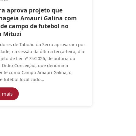
a aprova projeto que
ageia Amauri Galina com
de campo de futebol no
m Mituzi
dores de Taboão da Serra aprovaram por
ade, na sessão da última terça-feira, dia
ojeto de Lei nº 75/2026, de autoria do
r Dídio Conceição, que denomina
ente como Campo Amauri Galina, o
 futebol localizado…
m Taboão da Serra
ção nas escolas e inclusão de pessoas com deficiência aud
— Câmara aprova projeto que homenageia Amauri Gal
a mais