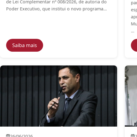
de Lei Complementar nº 008/2026, de autoria do
pa
Poder Executivo, que institui o novo programa…
es
ap
Mu
…
— Câmara aprova novo programa de anistia 
Saiba mais
26/06/2026