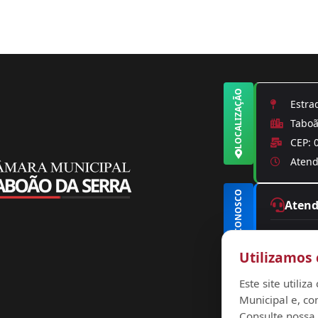
LOCALIZAÇÃO
Estrad
Taboão
CEP: 
Atendi
FALE CONOSCO
Aten
(11) 
Utilizamos 
conta
ouvid
Este site utili
Municipal e, co
Consulte nossa