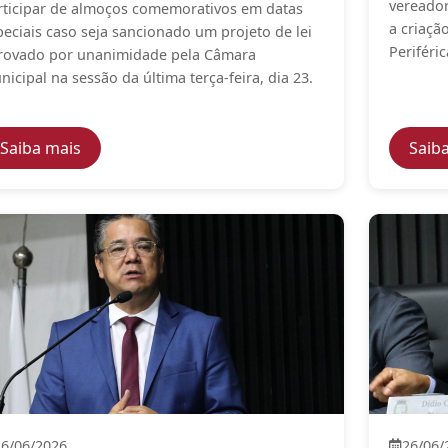
vereador
rticipar de almoços comemorativos em datas
a criaçã
peciais caso seja sancionado um projeto de lei
Periféri
rovado por unanimidade pela Câmara
nicipal na sessão da última terça-feira, dia 23.
fiscal e projetos nas áreas de saúde, educação, inclusão,
— Projeto aprovado na Câmara Municipal quer 
Saiba mais
Saib
26/06/2026
26/06/