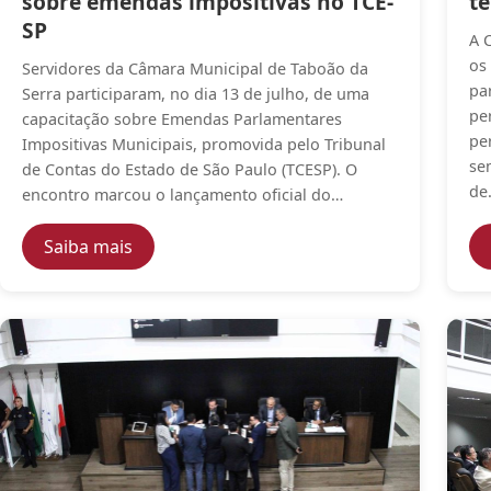
sobre emendas impositivas no TCE-
te
SP
A 
os
Servidores da Câmara Municipal de Taboão da
pa
Serra participaram, no dia 13 de julho, de uma
pe
capacitação sobre Emendas Parlamentares
pe
Impositivas Municipais, promovida pelo Tribunal
se
de Contas do Estado de São Paulo (TCESP). O
de
encontro marcou o lançamento oficial do…
— Servidores da Câmara de Taboão da Serr
Saiba mais