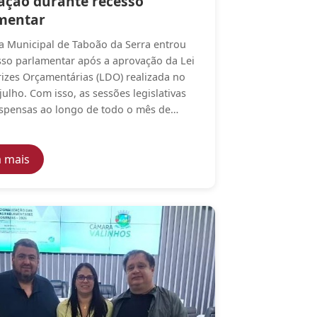
ação durante recesso
mentar
 Municipal de Taboão da Serra entrou
so parlamentar após a aprovação da Lei
rizes Orçamentárias (LDO) realizada no
julho. Com isso, as sessões legislativas
spensas ao longo de todo o mês de…
o TCE-SP
slativas na próxima terça-feira, dia 4
— Câmara Municipal de Taboão da Serra mantém ate
a mais