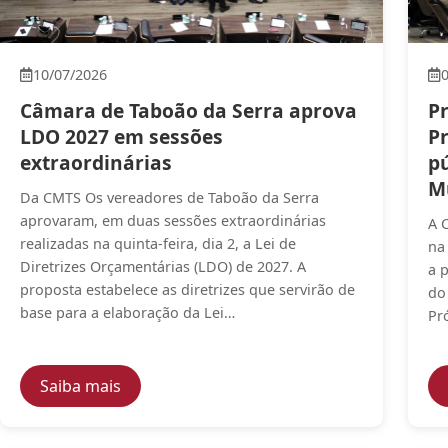
10/07/2026
Câmara de Taboão da Serra aprova
P
LDO 2027 em sessões
P
extraordinárias
p
M
Da CMTS Os vereadores de Taboão da Serra
aprovaram, em duas sessões extraordinárias
A 
realizadas na quinta-feira, dia 2, a Lei de
na
Diretrizes Orçamentárias (LDO) de 2027. A
a 
proposta estabelece as diretrizes que servirão de
do
base para a elaboração da Lei…
Pr
— Câmara de Taboão da Serra aprova LDO 
Saiba mais