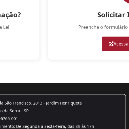
mação?
Solicitar
a Lei
Preencha o formulário 
Acessa
a São Francisco, 2013 - Jardim Henriqueta
 da Serra - SP
06765-001
mento: De Segunda a Sexta-feira, das 8h às 17h