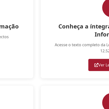
ormação
Conheça a íntegra
Info
ectos
Acesse o texto completo da Le
12.5
Ver L
(abre e