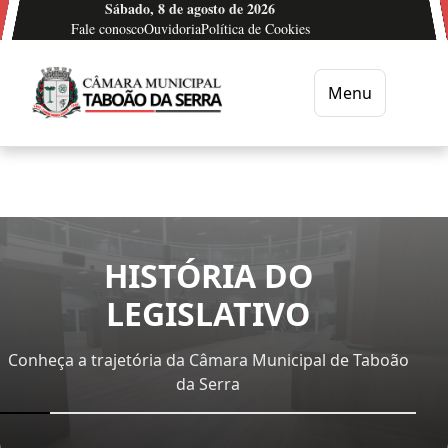
Sábado, 8 de agosto de 2026
Ir para o conteúdo
Fale conosco
Ouvidoria
Política de Cookies
Menu
Câmara Municipal de Taboão da Serra
HISTÓRIA DO
LEGISLATIVO
Conheça a trajetória da Câmara Municipal de Taboão
da Serra