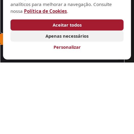
Siga-nos
analíticos para melhorar a navegação. Consulte
nossa
Política de Cookies
.
YouTube
Aceitar todos
Apenas necessários
FIQUE POR DENTRO
Personalizar
Notícias
ACOMPA
Clique aqui
Acompanhe nossas notícias
Ver Notícias
Política de Cookies
Gerenciar cookies