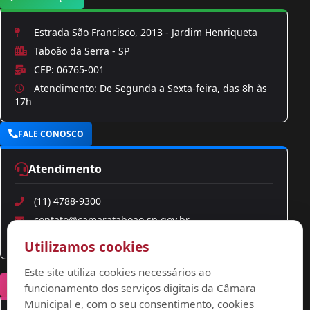
Estrada São Francisco, 2013 - Jardim Henriqueta
Taboão da Serra - SP
CEP: 06765-001
Atendimento: De Segunda a Sexta-feira, das 8h às
17h
FALE CONOSCO
Atendimento
(11) 4788-9300
contato@camarataboao.sp.gov.br
ouvidoria@camarataboao.sp.gov.br
Utilizamos cookies
Este site utiliza cookies necessários ao
REDES SOCIAIS
funcionamento dos serviços digitais da Câmara
Municipal e, com o seu consentimento, cookies