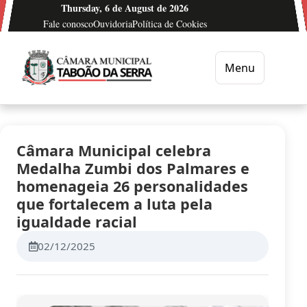
Ir para o conteúdo
Thursday, 6 de August de 2026
Fale conosco
Ouvidoria
Política de Cookies
Menu
Câmara Municipal de Taboão da Serra
Câmara Municipal celebra
Medalha Zumbi dos Palmares e
homenageia 26 personalidades
que fortalecem a luta pela
igualdade racial
02/12/2025