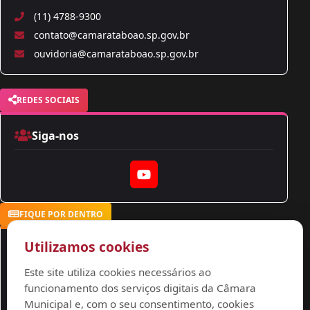
(11) 4788-9300
contato@camarataboao.sp.gov.br
ouvidoria@camarataboao.sp.gov.br
REDES SOCIAIS
Siga-nos
YouTube
FIQUE POR DENTRO
Utilizamos cookies
Notícias
Este site utiliza cookies necessários ao
Acompanhe nossas notícias
funcionamento dos serviços digitais da Câmara
Municipal e, com o seu consentimento, cookies
Ver Notícias