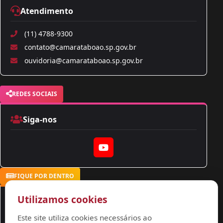
Atendimento
(11) 4788-9300
contato@camarataboao.sp.gov.br
ouvidoria@camarataboao.sp.gov.br
REDES SOCIAIS
Siga-nos
YouTube
FIQUE POR DENTRO
Utilizamos cookies
Notícias
Este site utiliza cookies necessários ao