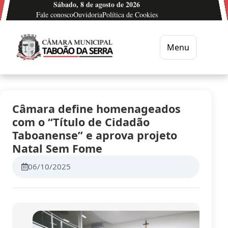
Sábado, 8 de agosto de 2026
Ir para o conteúdo
Fale conosco
Ouvidoria
Política de Cookies
Menu
Câmara Municipal de Taboão da Serra
Câmara define homenageados
com o “Título de Cidadão
Taboanense” e aprova projeto
Natal Sem Fome
06/10/2025