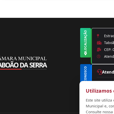
LOCALIZAÇÃO
Estrad
Taboão
CEP: 
Atendi
FALE CONOSCO
Aten
(11) 
Utilizamos 
conta
ouvid
Este site utili
Municipal e, co
Consulte nossa