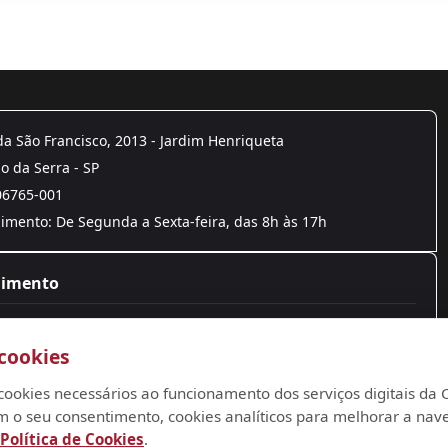
a São Francisco, 2013 - Jardim Henriqueta
 da Serra - SP
06765-001
mento: De Segunda a Sexta-feira, das 8h às 17h
dimento
4788-9300
cookies
to@camarataboao.sp.gov.br
oria@camarataboao.sp.gov.br
za cookies necessários ao funcionamento dos serviços digitais d
m o seu consentimento, cookies analíticos para melhorar a nav
Política de Cookies
.