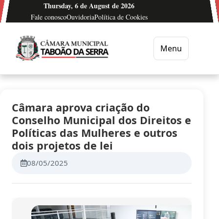
Ir para o conteúdo
Thursday, 6 de August de 2026
Fale conosco
Ouvidoria
Política de Cookies
Menu
Câmara Municipal de Taboão da Serra
Câmara aprova criação do
Conselho Municipal dos Direitos e
Políticas das Mulheres e outros
dois projetos de lei
08/05/2025