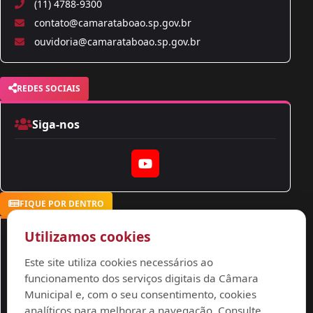
(11) 4788-9300
contato@camarataboao.sp.gov.br
ouvidoria@camarataboao.sp.gov.br
REDES SOCIAIS
Siga-nos
YouTube
FIQUE POR DENTRO
Utilizamos cookies
Notícias
Este site utiliza cookies necessários ao
Acompanhe nossas notícias
funcionamento dos serviços digitais da Câmara
Municipal e, com o seu consentimento, cookies
Ver Notícias
analíticos para melhorar a navegação. Consulte