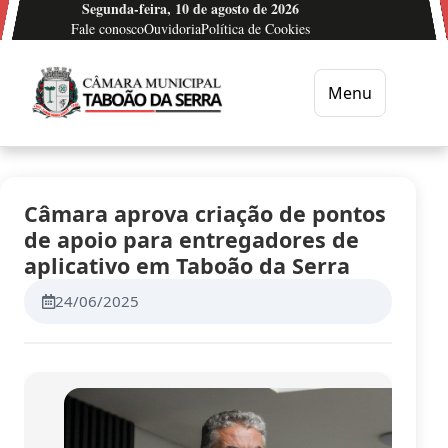
Segunda-feira, 10 de agosto de 2026
Ir para o conteúdo
Fale conosco
Ouvidoria
Política de Cookies
Menu
Câmara Municipal de Taboão da Serra
Câmara aprova criação de pontos
de apoio para entregadores de
aplicativo em Taboão da Serra
24/06/2025