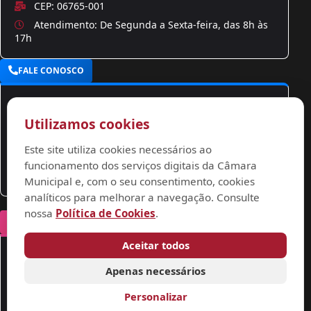
CEP: 06765-001
Atendimento: De Segunda a Sexta-feira, das 8h às
17h
FALE CONOSCO
Atendimento
Utilizamos cookies
(11) 4788-9300
Este site utiliza cookies necessários ao
contato@camarataboao.sp.gov.br
funcionamento dos serviços digitais da Câmara
ouvidoria@camarataboao.sp.gov.br
Municipal e, com o seu consentimento, cookies
analíticos para melhorar a navegação. Consulte
nossa
Política de Cookies
.
REDES SOCIAIS
Aceitar todos
Siga-nos
Apenas necessários
Personalizar
YouTube
ACOMPANHE