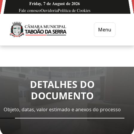
Ir para o conteúdo
Friday, 7 de August de 2026
Fale conosco
Ouvidoria
Política de Cookies
Menu
Câmara Municipal de Taboão da Serra
DETALHES DO
DOCUMENTO
Objeto, datas, valor estimado e anexos do processo