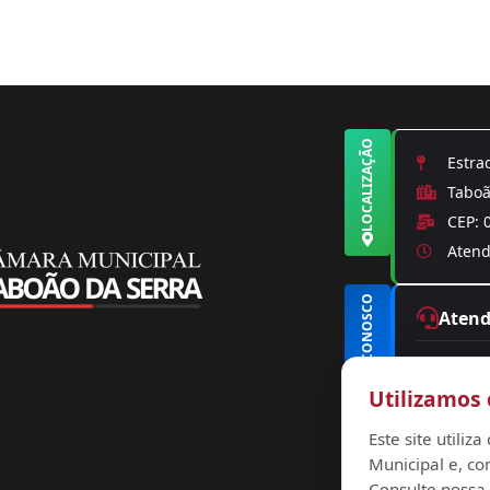
LOCALIZAÇÃO
Estrad
Taboão
CEP: 
Atendi
FALE CONOSCO
Aten
(11) 
Utilizamos 
conta
ouvid
Este site utili
Municipal e, co
Consulte nossa