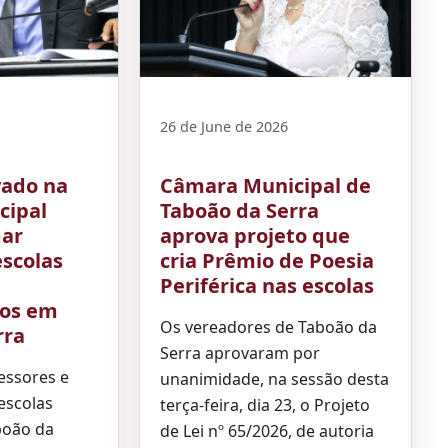
26 de June de 2026
vado na
Câmara Municipal de
cipal
Taboão da Serra
mar
aprova projeto que
escolas
cria Prêmio de Poesia
Periférica nas escolas
os em
Os vereadores de Taboão da
rra
Serra aprovaram por
fessores e
unanimidade, na sessão desta
escolas
terça-feira, dia 23, o Projeto
boão da
de Lei nº 65/2026, de autoria