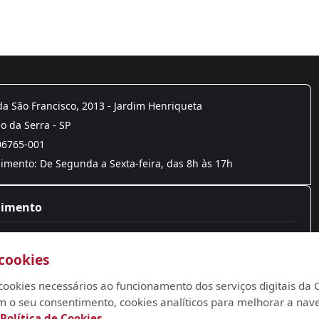
a São Francisco, 2013 - Jardim Henriqueta
 da Serra - SP
06765-001
mento: De Segunda a Sexta-feira, das 8h às 17h
dimento
4788-9300
cookies
to@camarataboao.sp.gov.br
oria@camarataboao.sp.gov.br
za cookies necessários ao funcionamento dos serviços digitais d
m o seu consentimento, cookies analíticos para melhorar a nav
Política de Cookies
.