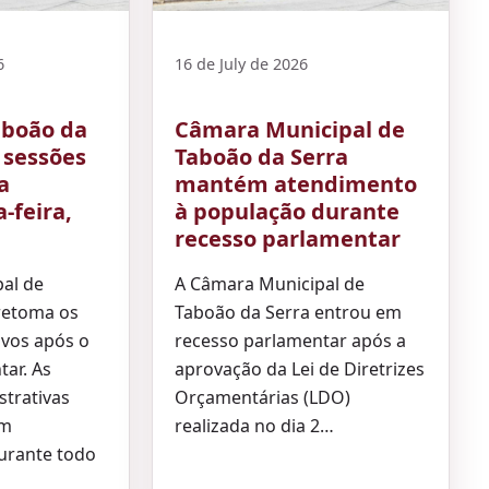
6
16 de July de 2026
aboão da
Câmara Municipal de
 sessões
Taboão da Serra
a
mantém atendimento
-feira,
à população durante
recesso parlamentar
al de
A Câmara Municipal de
retoma os
Taboão da Serra entrou em
tivos após o
recesso parlamentar após a
tar. As
aprovação da Lei de Diretrizes
strativas
Orçamentárias (LDO)
em
realizada no dia 2…
urante todo