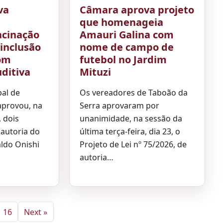
va
Câmara aprova projeto
que homenageia
acinação
Amauri Galina com
 inclusão
nome de campo de
com
futebol no Jardim
uditiva
Mituzi
al de
Os vereadores de Taboão da
aprovou, na
Serra aprovaram por
, dois
unanimidade, na sessão da
 autoria do
última terça-feira, dia 23, o
aldo Onishi
Projeto de Lei nº 75/2026, de
autoria…
16
Next »