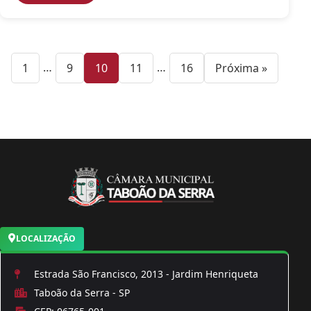
— página
…
— página
— página
— página
…
— página
1
9
10
11
16
Próxima »
LOCALIZAÇÃO
Estrada São Francisco, 2013 - Jardim Henriqueta
Taboão da Serra - SP